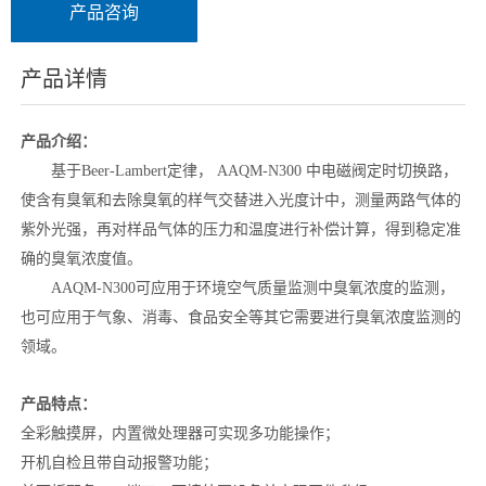
产品咨询
产品详情
产品介绍：
基于Beer-Lambert定律， AAQM-N300 中电磁阀定时切换路，
使含有臭氧和去除臭氧的样⽓交替进⼊光度计中，测量两路气体的
紫外光强，再对样品⽓体的压⼒和温度进⾏补偿计算，得到稳定准
确的臭氧浓度值。
AAQM-N300可应⽤于环境空⽓质量监测中臭氧浓度的监测，
也可应⽤于⽓象、消毒、⻝品安全等其它需要进⾏臭氧浓度监测的
领域。
产品特点：
全彩触摸屏，内置微处理器可实现多功能操作；
开机⾃检且带⾃动报警功能；