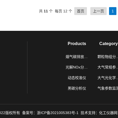
共
11
个 每页 12 个
首页
上一页
1
Products
Category
烟气碳排放连续监测系统
颗粒物
光解NOx分析仪
大气常规
动态校准仪
大气光
黑碳分析仪
气象参数监
022版权所有 备案号：
浙ICP备2021005383号-1
技术支持：
化工仪器网