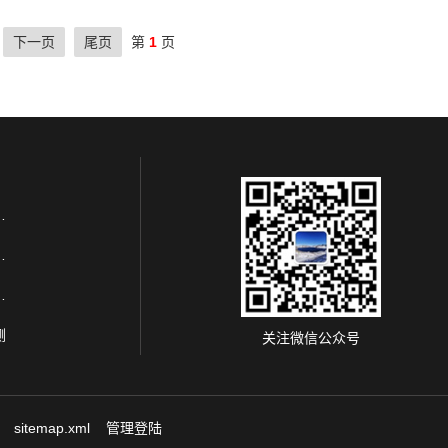
下一页
尾页
第
1
页
组分监测
参数监测
化学监测
测
关注微信公众号
sitemap.xml
管理登陆