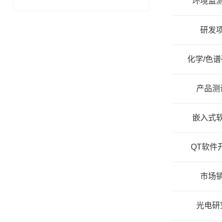
环境监
研发
化学/色
产品测
嵌入式
QT软件
市场
光电研