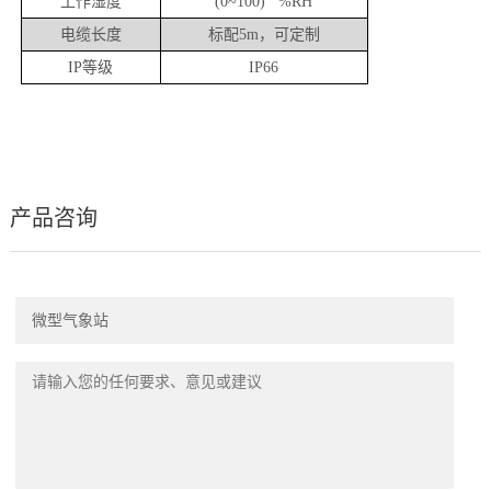
工作湿度
(0~100) %RH
电缆长度
标配
，可定制
5m
等级
IP
IP66
产品咨询