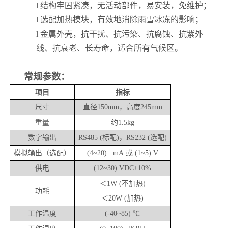
l
结构牢固紧凑，无活动部件，易安装，免维护；
l
选配加热模块，有效地消除雨雪冰冻的影响；
l
金属外壳，抗干扰、抗污染、抗腐蚀、抗紫外
线、抗衰老、长寿命，适合所有气候区。
常规参数：
项目
指标
尺寸
直径
，高度
150mm
245mm
重量
约
1.5kg
数字输出
标配
，
选配
RS485 (
)
RS232 (
)
模拟输出（选配）
或
(4~20) mA
(1~5) V
供电
(12~30) VDC±10%
＜
不加热
1W (
)
功耗
＜
加热
20W (
)
工作温度
(-40~85) ℃